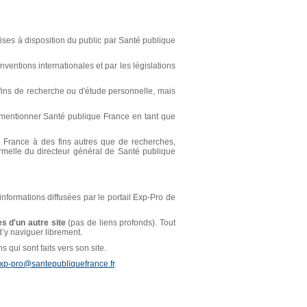
ses à disposition du public par Santé publique
ventions internationales et par les législations
s fins de recherche ou d'étude personnelle, mais
t mentionner Santé publique France en tant que
ue France à des fins autres que de recherches,
ormelle du directeur général de Santé publique
 informations diffusées par le portail Exp-Pro de
s d'un autre site
(pas de liens profonds). Tout
 d’y naviguer librement.
 qui sont faits vers son site.
xp-pro@santepubliquefrance.fr
.