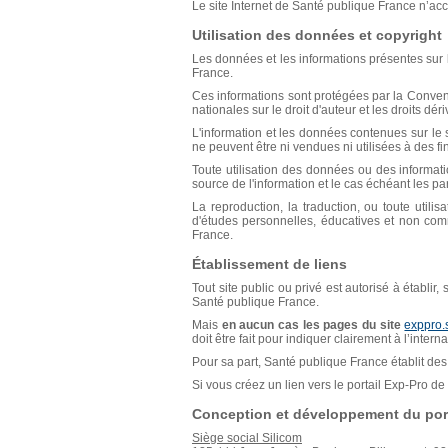
Le site Internet de Santé publique France n’acce
Utilisation des données et copyright
Les données et les informations présentes sur l
France.
Ces informations sont protégées par la Conventio
nationales sur le droit d'auteur et les droits déri
L'information et les données contenues sur le s
ne peuvent être ni vendues ni utilisées à des f
Toute utilisation des données ou des informat
source de l'information et le cas échéant les p
La reproduction, la traduction, ou toute util
d'études personnelles, éducatives et non comm
France.
Établissement de liens
Tout site public ou privé est autorisé à établir
Santé publique France.
Mais
en aucun cas les pages du site
exppro.
doit être fait pour indiquer clairement à l’inter
Pour sa part, Santé publique France établit des 
Si vous créez un lien vers le portail Exp-Pro 
Conception et développement du port
Siège social Silicom