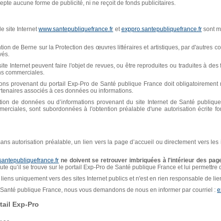
pte aucune forme de publicité, ni ne reçoit de fonds publicitaires.
e site Internet
www.santepubliquefrance.fr
et
exppro.santepubliquefrance.fr
sont mi
n de Berne sur la Protection des œuvres littéraires et artistiques, par d'autres con
vés.
ite Internet peuvent faire l'objet de revues, ou être reproduites ou traduites à de
ins commerciales.
ions provenant du portail Exp-Pro de Santé publique France doit obligatoiremen
artenaires associés à ces données ou informations.
isation de données ou d’informations provenant du site Internet de Santé publiq
erciales, sont subordonnées à l'obtention préalable d'une autorisation écrite f
, sans autorisation préalable, un lien vers la page d’accueil ou directement vers les
santepubliquefrance.fr
ne doivent se retrouver imbriquées à l'intérieur des page
naute qu’il se trouve sur le portail Exp-Pro de Santé publique France et lui permettre
liens uniquement vers des sites Internet publics et n'est en rien responsable de liens
de Santé publique France, nous vous demandons de nous en informer par courriel :
e
ail Exp-Pro