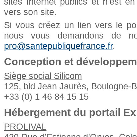
sites Internet publics et n'est e
vers son site.
Si vous créez un lien vers le po
nous vous demandons de nou
pro@santepubliquefrance.fr
.
Conception et développeme
Siège social Silicom
125, bld Jean Jaurès, Boulogne-B
+33 (0) 1 46 84 15 15
Hébergement du portail Ex
PROLIVAL
420 Rue d’Estienne d’Orves, Col