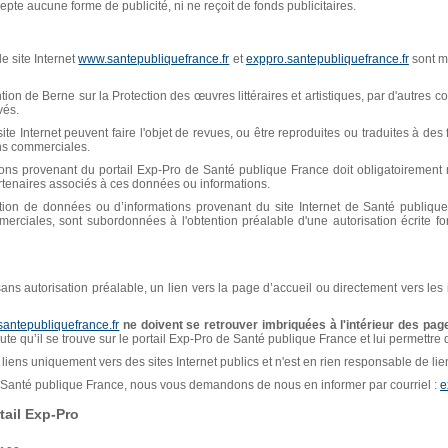
pte aucune forme de publicité, ni ne reçoit de fonds publicitaires.
e site Internet
www.santepubliquefrance.fr
et
exppro.santepubliquefrance.fr
sont mi
n de Berne sur la Protection des œuvres littéraires et artistiques, par d'autres con
vés.
ite Internet peuvent faire l'objet de revues, ou être reproduites ou traduites à de
ins commerciales.
ions provenant du portail Exp-Pro de Santé publique France doit obligatoiremen
artenaires associés à ces données ou informations.
isation de données ou d’informations provenant du site Internet de Santé publiq
erciales, sont subordonnées à l'obtention préalable d'une autorisation écrite f
, sans autorisation préalable, un lien vers la page d’accueil ou directement vers les
santepubliquefrance.fr
ne doivent se retrouver imbriquées à l'intérieur des page
naute qu’il se trouve sur le portail Exp-Pro de Santé publique France et lui permettre
liens uniquement vers des sites Internet publics et n'est en rien responsable de liens
de Santé publique France, nous vous demandons de nous en informer par courriel :
e
ail Exp-Pro