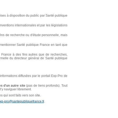
ses à disposition du public par Santé publique
ventions internationales et par les législations
s fins de recherche ou d'étude personnelle, mais
t mentionner Santé publique France en tant que
ue France à des fins autres que de recherches,
ormelle du directeur général de Santé publique
 informations diffusées par le portail Exp-Pro de
s d'un autre site
(pas de liens profonds). Tout
 d’y naviguer librement.
 qui sont faits vers son site.
xp-pro@santepubliquefrance.fr
.