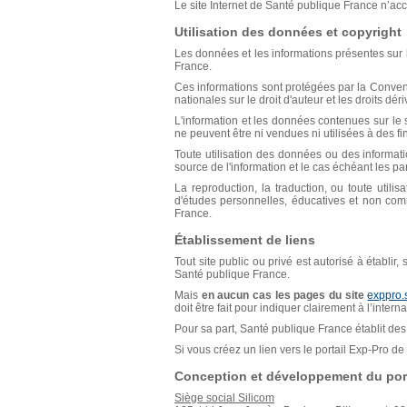
Le site Internet de Santé publique France n’acce
Utilisation des données et copyright
Les données et les informations présentes sur l
France.
Ces informations sont protégées par la Conventio
nationales sur le droit d'auteur et les droits déri
L'information et les données contenues sur le s
ne peuvent être ni vendues ni utilisées à des f
Toute utilisation des données ou des informat
source de l'information et le cas échéant les p
La reproduction, la traduction, ou toute util
d'études personnelles, éducatives et non comm
France.
Établissement de liens
Tout site public ou privé est autorisé à établir
Santé publique France.
Mais
en aucun cas les pages du site
exppro.
doit être fait pour indiquer clairement à l’inter
Pour sa part, Santé publique France établit des 
Si vous créez un lien vers le portail Exp-Pro 
Conception et développement du port
Siège social Silicom