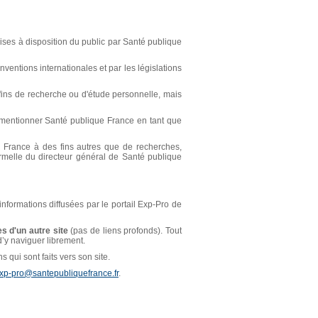
ses à disposition du public par Santé publique
ventions internationales et par les législations
s fins de recherche ou d'étude personnelle, mais
t mentionner Santé publique France en tant que
ue France à des fins autres que de recherches,
ormelle du directeur général de Santé publique
 informations diffusées par le portail Exp-Pro de
s d'un autre site
(pas de liens profonds). Tout
 d’y naviguer librement.
 qui sont faits vers son site.
xp-pro@santepubliquefrance.fr
.