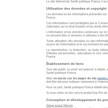
Le site Internet de Santé publique France n’acce
Utilisation des données et copyright
Les données et les informations présentes sur l
France.
Ces informations sont protégées par la Conventio
nationales sur le droit d'auteur et les droits déri
L'information et les données contenues sur le s
ne peuvent être ni vendues ni utilisées à des f
Toute utilisation des données ou des informat
source de l'information et le cas échéant les p
La reproduction, la traduction, ou toute util
d'études personnelles, éducatives et non comm
France.
Établissement de liens
Tout site public ou privé est autorisé à établir
Santé publique France.
Mais
en aucun cas les pages du site
exppro.
doit être fait pour indiquer clairement à l’inter
Pour sa part, Santé publique France établit des 
Si vous créez un lien vers le portail Exp-Pro 
Conception et développement du port
Siège social Silicom