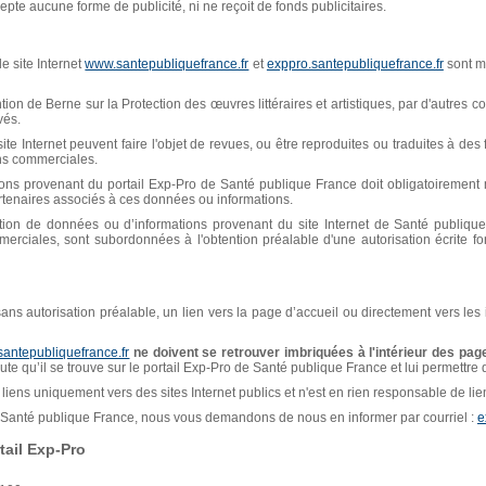
pte aucune forme de publicité, ni ne reçoit de fonds publicitaires.
e site Internet
www.santepubliquefrance.fr
et
exppro.santepubliquefrance.fr
sont mi
n de Berne sur la Protection des œuvres littéraires et artistiques, par d'autres con
vés.
ite Internet peuvent faire l'objet de revues, ou être reproduites ou traduites à de
ins commerciales.
ions provenant du portail Exp-Pro de Santé publique France doit obligatoiremen
artenaires associés à ces données ou informations.
isation de données ou d’informations provenant du site Internet de Santé publiq
erciales, sont subordonnées à l'obtention préalable d'une autorisation écrite f
, sans autorisation préalable, un lien vers la page d’accueil ou directement vers les
santepubliquefrance.fr
ne doivent se retrouver imbriquées à l'intérieur des page
naute qu’il se trouve sur le portail Exp-Pro de Santé publique France et lui permettre
liens uniquement vers des sites Internet publics et n'est en rien responsable de liens
de Santé publique France, nous vous demandons de nous en informer par courriel :
e
ail Exp-Pro