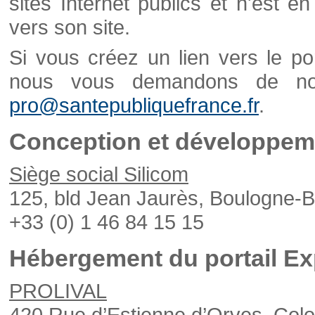
sites Internet publics et n'est e
vers son site.
Si vous créez un lien vers le po
nous vous demandons de nou
pro@santepubliquefrance.fr
.
Conception et développeme
Siège social Silicom
125, bld Jean Jaurès, Boulogne-B
+33 (0) 1 46 84 15 15
Hébergement du portail Ex
PROLIVAL
420 Rue d’Estienne d’Orves, Col