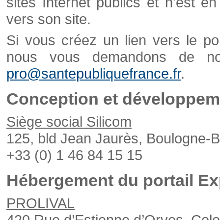
sites Internet publics et n'est e
vers son site.
Si vous créez un lien vers le po
nous vous demandons de nou
pro@santepubliquefrance.fr
.
Conception et développeme
Siège social Silicom
125, bld Jean Jaurès, Boulogne-B
+33 (0) 1 46 84 15 15
Hébergement du portail Ex
PROLIVAL
420 Rue d’Estienne d’Orves, Col