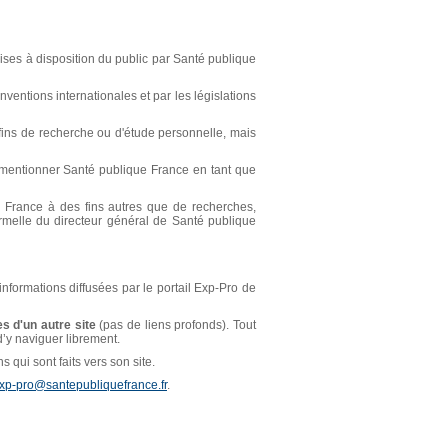
ses à disposition du public par Santé publique
ventions internationales et par les législations
s fins de recherche ou d'étude personnelle, mais
t mentionner Santé publique France en tant que
ue France à des fins autres que de recherches,
ormelle du directeur général de Santé publique
 informations diffusées par le portail Exp-Pro de
s d'un autre site
(pas de liens profonds). Tout
 d’y naviguer librement.
 qui sont faits vers son site.
xp-pro@santepubliquefrance.fr
.