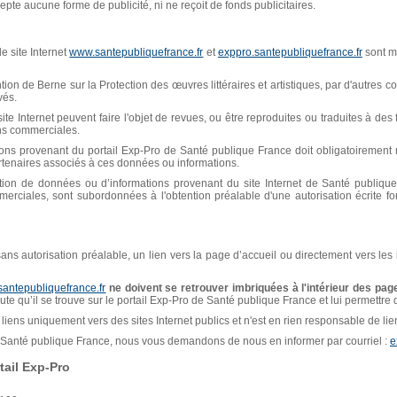
pte aucune forme de publicité, ni ne reçoit de fonds publicitaires.
e site Internet
www.santepubliquefrance.fr
et
exppro.santepubliquefrance.fr
sont mi
n de Berne sur la Protection des œuvres littéraires et artistiques, par d'autres con
vés.
ite Internet peuvent faire l'objet de revues, ou être reproduites ou traduites à de
ins commerciales.
ions provenant du portail Exp-Pro de Santé publique France doit obligatoiremen
artenaires associés à ces données ou informations.
isation de données ou d’informations provenant du site Internet de Santé publiq
erciales, sont subordonnées à l'obtention préalable d'une autorisation écrite f
, sans autorisation préalable, un lien vers la page d’accueil ou directement vers les
santepubliquefrance.fr
ne doivent se retrouver imbriquées à l'intérieur des page
naute qu’il se trouve sur le portail Exp-Pro de Santé publique France et lui permettre
liens uniquement vers des sites Internet publics et n'est en rien responsable de liens
de Santé publique France, nous vous demandons de nous en informer par courriel :
e
ail Exp-Pro