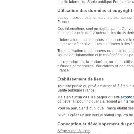
Le site Internet de Santé publique France n’acce
Utilisation des données et copyright
Les données et les informations présentes sur l
France.
Ces informations sont protégées par la Conventio
nationales sur le droit d'auteur et les droits déri
L'information et les données contenues sur le s
ne peuvent être ni vendues ni utilisées à des f
Toute utilisation des données ou des informat
source de l'information et le cas échéant les p
La reproduction, la traduction, ou toute util
d'études personnelles, éducatives et non comm
France.
Établissement de liens
Tout site public ou privé est autorisé à établir
Santé publique France.
Mais
en aucun cas les pages du site
exppro.
doit être fait pour indiquer clairement à l’inter
Pour sa part, Santé publique France établit des 
Si vous créez un lien vers le portail Exp-Pro 
Conception et développement du port
Siège social Silicom