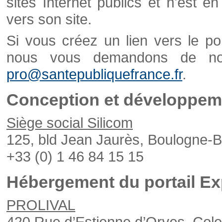
sites Internet publics et n'est e
vers son site.
Si vous créez un lien vers le po
nous vous demandons de nou
pro@santepubliquefrance.fr
.
Conception et développeme
Siège social Silicom
125, bld Jean Jaurès, Boulogne-B
+33 (0) 1 46 84 15 15
Hébergement du portail Ex
PROLIVAL
420 Rue d’Estienne d’Orves, Col