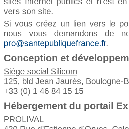
sites Internet publics et n'est e
vers son site.
Si vous créez un lien vers le po
nous vous demandons de nou
pro@santepubliquefrance.fr
.
Conception et développeme
Siège social Silicom
125, bld Jean Jaurès, Boulogne-B
+33 (0) 1 46 84 15 15
Hébergement du portail Ex
PROLIVAL
420 Rue d’Estienne d’Orves, Col