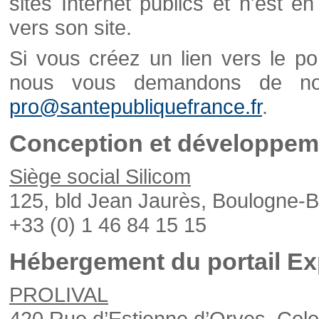
sites Internet publics et n'est e
vers son site.
Si vous créez un lien vers le po
nous vous demandons de nou
pro@santepubliquefrance.fr
.
Conception et développeme
Siège social Silicom
125, bld Jean Jaurès, Boulogne-B
+33 (0) 1 46 84 15 15
Hébergement du portail Ex
PROLIVAL
420 Rue d’Estienne d’Orves, Col