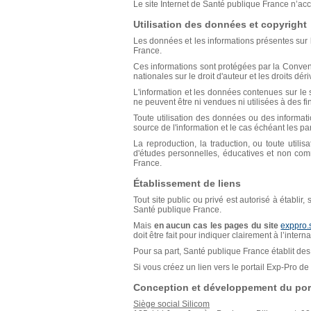
Le site Internet de Santé publique France n’acce
Utilisation des données et copyright
Les données et les informations présentes sur l
France.
Ces informations sont protégées par la Conventio
nationales sur le droit d'auteur et les droits déri
L'information et les données contenues sur le s
ne peuvent être ni vendues ni utilisées à des f
Toute utilisation des données ou des informat
source de l'information et le cas échéant les p
La reproduction, la traduction, ou toute util
d'études personnelles, éducatives et non comm
France.
Établissement de liens
Tout site public ou privé est autorisé à établir
Santé publique France.
Mais
en aucun cas les pages du site
exppro.
doit être fait pour indiquer clairement à l’inter
Pour sa part, Santé publique France établit des 
Si vous créez un lien vers le portail Exp-Pro 
Conception et développement du port
Siège social Silicom