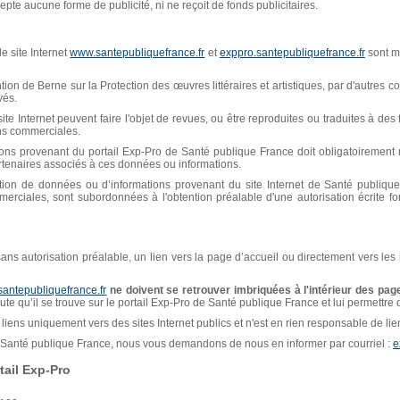
pte aucune forme de publicité, ni ne reçoit de fonds publicitaires.
e site Internet
www.santepubliquefrance.fr
et
exppro.santepubliquefrance.fr
sont mi
n de Berne sur la Protection des œuvres littéraires et artistiques, par d'autres con
vés.
ite Internet peuvent faire l'objet de revues, ou être reproduites ou traduites à de
ins commerciales.
ions provenant du portail Exp-Pro de Santé publique France doit obligatoiremen
artenaires associés à ces données ou informations.
isation de données ou d’informations provenant du site Internet de Santé publiq
erciales, sont subordonnées à l'obtention préalable d'une autorisation écrite f
, sans autorisation préalable, un lien vers la page d’accueil ou directement vers les
santepubliquefrance.fr
ne doivent se retrouver imbriquées à l'intérieur des page
naute qu’il se trouve sur le portail Exp-Pro de Santé publique France et lui permettre
liens uniquement vers des sites Internet publics et n'est en rien responsable de liens
de Santé publique France, nous vous demandons de nous en informer par courriel :
e
ail Exp-Pro