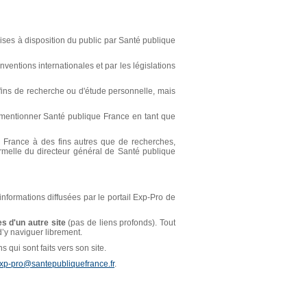
ses à disposition du public par Santé publique
ventions internationales et par les législations
s fins de recherche ou d'étude personnelle, mais
t mentionner Santé publique France en tant que
ue France à des fins autres que de recherches,
ormelle du directeur général de Santé publique
 informations diffusées par le portail Exp-Pro de
s d'un autre site
(pas de liens profonds). Tout
 d’y naviguer librement.
 qui sont faits vers son site.
xp-pro@santepubliquefrance.fr
.