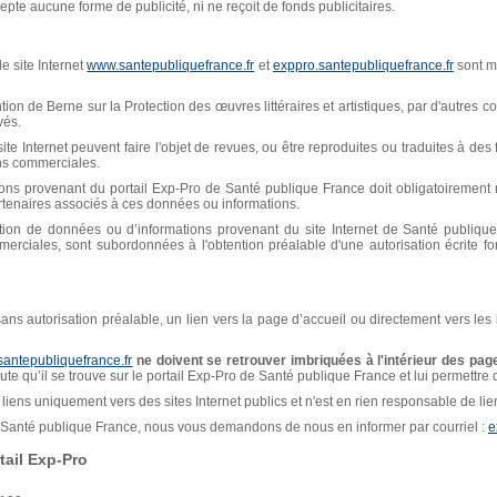
pte aucune forme de publicité, ni ne reçoit de fonds publicitaires.
e site Internet
www.santepubliquefrance.fr
et
exppro.santepubliquefrance.fr
sont mi
n de Berne sur la Protection des œuvres littéraires et artistiques, par d'autres con
vés.
ite Internet peuvent faire l'objet de revues, ou être reproduites ou traduites à de
ins commerciales.
ions provenant du portail Exp-Pro de Santé publique France doit obligatoiremen
artenaires associés à ces données ou informations.
isation de données ou d’informations provenant du site Internet de Santé publiq
erciales, sont subordonnées à l'obtention préalable d'une autorisation écrite f
, sans autorisation préalable, un lien vers la page d’accueil ou directement vers les
santepubliquefrance.fr
ne doivent se retrouver imbriquées à l'intérieur des page
naute qu’il se trouve sur le portail Exp-Pro de Santé publique France et lui permettre
liens uniquement vers des sites Internet publics et n'est en rien responsable de liens
de Santé publique France, nous vous demandons de nous en informer par courriel :
e
ail Exp-Pro