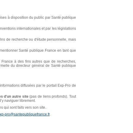
ses à disposition du public par Santé publique
ventions internationales et par les législations
s fins de recherche ou d'étude personnelle, mais
t mentionner Santé publique France en tant que
ue France à des fins autres que de recherches,
ormelle du directeur général de Santé publique
 informations diffusées par le portail Exp-Pro de
s d'un autre site
(pas de liens profonds). Tout
 d’y naviguer librement.
 qui sont faits vers son site.
xp-pro@santepubliquefrance.fr
.