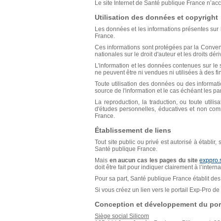
Le site Internet de Santé publique France n’acce
Utilisation des données et copyright
Les données et les informations présentes sur l
France.
Ces informations sont protégées par la Conventio
nationales sur le droit d'auteur et les droits déri
L'information et les données contenues sur le s
ne peuvent être ni vendues ni utilisées à des f
Toute utilisation des données ou des informat
source de l'information et le cas échéant les p
La reproduction, la traduction, ou toute util
d'études personnelles, éducatives et non comm
France.
Établissement de liens
Tout site public ou privé est autorisé à établir
Santé publique France.
Mais
en aucun cas les pages du site
exppro.
doit être fait pour indiquer clairement à l’inter
Pour sa part, Santé publique France établit des 
Si vous créez un lien vers le portail Exp-Pro 
Conception et développement du port
Siège social Silicom