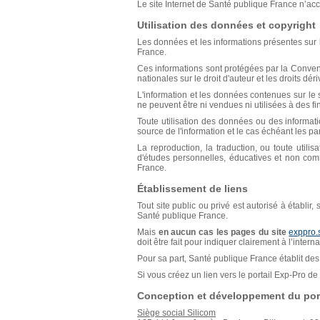
Le site Internet de Santé publique France n’acce
Utilisation des données et copyright
Les données et les informations présentes sur l
France.
Ces informations sont protégées par la Conventio
nationales sur le droit d'auteur et les droits déri
L'information et les données contenues sur le s
ne peuvent être ni vendues ni utilisées à des f
Toute utilisation des données ou des informat
source de l'information et le cas échéant les p
La reproduction, la traduction, ou toute util
d'études personnelles, éducatives et non comm
France.
Établissement de liens
Tout site public ou privé est autorisé à établir
Santé publique France.
Mais
en aucun cas les pages du site
exppro.
doit être fait pour indiquer clairement à l’inter
Pour sa part, Santé publique France établit des 
Si vous créez un lien vers le portail Exp-Pro 
Conception et développement du port
Siège social Silicom