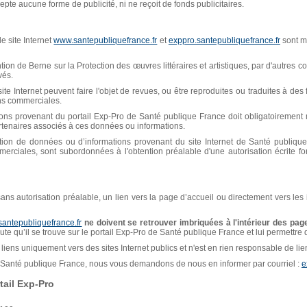
pte aucune forme de publicité, ni ne reçoit de fonds publicitaires.
e site Internet
www.santepubliquefrance.fr
et
exppro.santepubliquefrance.fr
sont mi
n de Berne sur la Protection des œuvres littéraires et artistiques, par d'autres con
vés.
ite Internet peuvent faire l'objet de revues, ou être reproduites ou traduites à de
ins commerciales.
ions provenant du portail Exp-Pro de Santé publique France doit obligatoiremen
artenaires associés à ces données ou informations.
isation de données ou d’informations provenant du site Internet de Santé publiq
erciales, sont subordonnées à l'obtention préalable d'une autorisation écrite f
, sans autorisation préalable, un lien vers la page d’accueil ou directement vers les
santepubliquefrance.fr
ne doivent se retrouver imbriquées à l'intérieur des page
naute qu’il se trouve sur le portail Exp-Pro de Santé publique France et lui permettre
liens uniquement vers des sites Internet publics et n'est en rien responsable de liens
de Santé publique France, nous vous demandons de nous en informer par courriel :
e
ail Exp-Pro