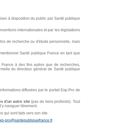
ses à disposition du public par Santé publique
ventions internationales et par les législations
s fins de recherche ou d'étude personnelle, mais
t mentionner Santé publique France en tant que
ue France à des fins autres que de recherches,
ormelle du directeur général de Santé publique
 informations diffusées par le portail Exp-Pro de
s d'un autre site
(pas de liens profonds). Tout
 d’y naviguer librement.
 qui sont faits vers son site.
xp-pro@santepubliquefrance.fr
.