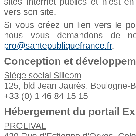
sites Internet publics et n'est e
vers son site.
Si vous créez un lien vers le po
nous vous demandons de nou
pro@santepubliquefrance.fr
.
Conception et développeme
Siège social Silicom
125, bld Jean Jaurès, Boulogne-B
+33 (0) 1 46 84 15 15
Hébergement du portail Ex
PROLIVAL
420 Rue d’Estienne d’Orves, Col