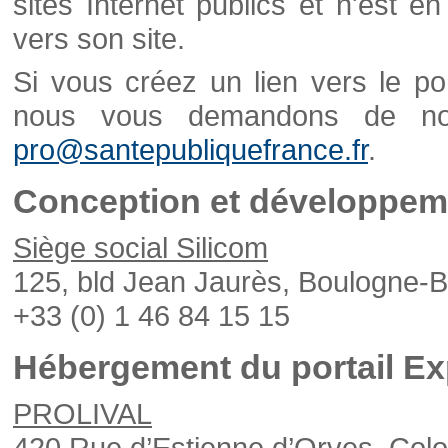
sites Internet publics et n'est e
vers son site.
Si vous créez un lien vers le po
nous vous demandons de nou
pro@santepubliquefrance.fr
.
Conception et développeme
Siège social Silicom
125, bld Jean Jaurès, Boulogne-B
+33 (0) 1 46 84 15 15
Hébergement du portail Ex
PROLIVAL
420 Rue d’Estienne d’Orves, Col