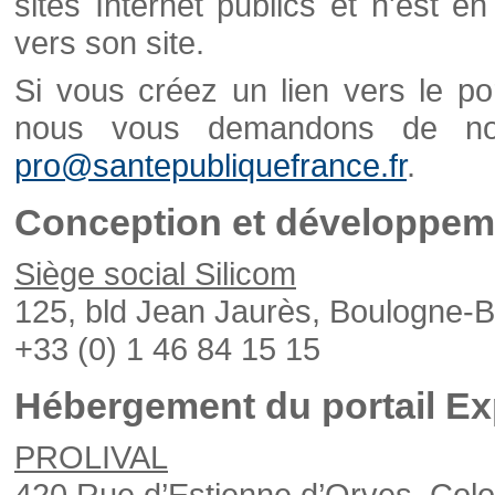
sites Internet publics et n'est e
vers son site.
Si vous créez un lien vers le po
nous vous demandons de nou
pro@santepubliquefrance.fr
.
Conception et développeme
Siège social Silicom
125, bld Jean Jaurès, Boulogne-B
+33 (0) 1 46 84 15 15
Hébergement du portail Ex
PROLIVAL
420 Rue d’Estienne d’Orves, Col