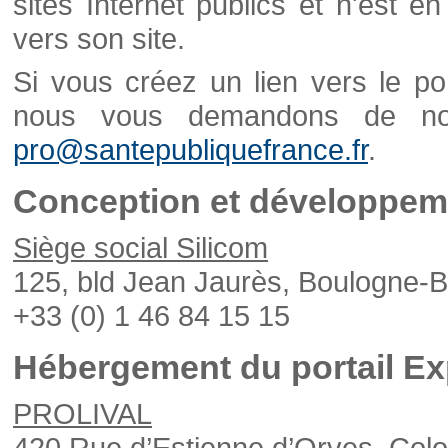
sites Internet publics et n'est e
vers son site.
Si vous créez un lien vers le po
nous vous demandons de nou
pro@santepubliquefrance.fr
.
Conception et développeme
Siège social Silicom
125, bld Jean Jaurès, Boulogne-B
+33 (0) 1 46 84 15 15
Hébergement du portail Ex
PROLIVAL
420 Rue d’Estienne d’Orves, Col