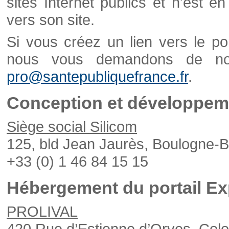
sites Internet publics et n'est e
vers son site.
Si vous créez un lien vers le po
nous vous demandons de nou
pro@santepubliquefrance.fr
.
Conception et développeme
Siège social Silicom
125, bld Jean Jaurès, Boulogne-B
+33 (0) 1 46 84 15 15
Hébergement du portail Ex
PROLIVAL
420 Rue d’Estienne d’Orves, Col