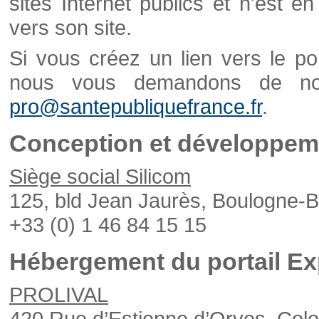
sites Internet publics et n'est e
vers son site.
Si vous créez un lien vers le po
nous vous demandons de nou
pro@santepubliquefrance.fr
.
Conception et développeme
Siège social Silicom
125, bld Jean Jaurès, Boulogne-B
+33 (0) 1 46 84 15 15
Hébergement du portail Ex
PROLIVAL
420 Rue d’Estienne d’Orves, Col