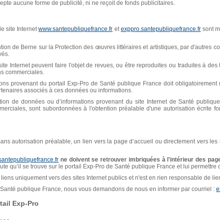
pte aucune forme de publicité, ni ne reçoit de fonds publicitaires.
e site Internet
www.santepubliquefrance.fr
et
exppro.santepubliquefrance.fr
sont mi
n de Berne sur la Protection des œuvres littéraires et artistiques, par d'autres con
vés.
ite Internet peuvent faire l'objet de revues, ou être reproduites ou traduites à de
ins commerciales.
ions provenant du portail Exp-Pro de Santé publique France doit obligatoiremen
artenaires associés à ces données ou informations.
isation de données ou d’informations provenant du site Internet de Santé publiq
erciales, sont subordonnées à l'obtention préalable d'une autorisation écrite f
, sans autorisation préalable, un lien vers la page d’accueil ou directement vers les
santepubliquefrance.fr
ne doivent se retrouver imbriquées à l'intérieur des page
naute qu’il se trouve sur le portail Exp-Pro de Santé publique France et lui permettre
liens uniquement vers des sites Internet publics et n'est en rien responsable de liens
de Santé publique France, nous vous demandons de nous en informer par courriel :
e
ail Exp-Pro