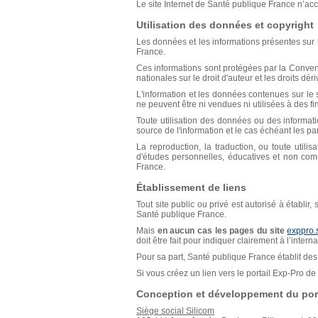
Le site Internet de Santé publique France n’acce
Utilisation des données et copyright
Les données et les informations présentes sur l
France.
Ces informations sont protégées par la Conventio
nationales sur le droit d'auteur et les droits déri
L'information et les données contenues sur le s
ne peuvent être ni vendues ni utilisées à des f
Toute utilisation des données ou des informat
source de l'information et le cas échéant les p
La reproduction, la traduction, ou toute util
d'études personnelles, éducatives et non comm
France.
Établissement de liens
Tout site public ou privé est autorisé à établir
Santé publique France.
Mais
en aucun cas les pages du site
exppro.
doit être fait pour indiquer clairement à l’inter
Pour sa part, Santé publique France établit des 
Si vous créez un lien vers le portail Exp-Pro 
Conception et développement du port
Siège social Silicom