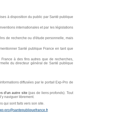
ses à disposition du public par Santé publique
ventions internationales et par les législations
s fins de recherche ou d'étude personnelle, mais
t mentionner Santé publique France en tant que
ue France à des fins autres que de recherches,
ormelle du directeur général de Santé publique
 informations diffusées par le portail Exp-Pro de
s d'un autre site
(pas de liens profonds). Tout
 d’y naviguer librement.
 qui sont faits vers son site.
xp-pro@santepubliquefrance.fr
.