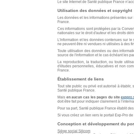
Le site Internet de Santé publique France n’acce
Utilisation des données et copyright
Les données et les informations présentes sur l
France.
Ces informations sont protégées par la Conventio
nationales sur le droit d'auteur et les droits déri
L'information et les données contenues sur le s
ne peuvent être ni vendues ni utilisées à des f
Toute utilisation des données ou des informat
source de l'information et le cas échéant les p
La reproduction, la traduction, ou toute util
d'études personnelles, éducatives et non comm
France.
Établissement de liens
Tout site public ou privé est autorisé à établir
Santé publique France.
Mais
en aucun cas les pages du site
exppro.
doit être fait pour indiquer clairement à l’inter
Pour sa part, Santé publique France établit des 
Si vous créez un lien vers le portail Exp-Pro 
Conception et développement du port
Siège social Silicom