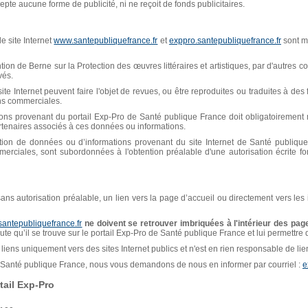
pte aucune forme de publicité, ni ne reçoit de fonds publicitaires.
e site Internet
www.santepubliquefrance.fr
et
exppro.santepubliquefrance.fr
sont mi
n de Berne sur la Protection des œuvres littéraires et artistiques, par d'autres con
vés.
ite Internet peuvent faire l'objet de revues, ou être reproduites ou traduites à de
ins commerciales.
ions provenant du portail Exp-Pro de Santé publique France doit obligatoiremen
artenaires associés à ces données ou informations.
isation de données ou d’informations provenant du site Internet de Santé publiq
erciales, sont subordonnées à l'obtention préalable d'une autorisation écrite f
, sans autorisation préalable, un lien vers la page d’accueil ou directement vers les
santepubliquefrance.fr
ne doivent se retrouver imbriquées à l'intérieur des page
naute qu’il se trouve sur le portail Exp-Pro de Santé publique France et lui permettre
liens uniquement vers des sites Internet publics et n'est en rien responsable de liens
de Santé publique France, nous vous demandons de nous en informer par courriel :
e
ail Exp-Pro