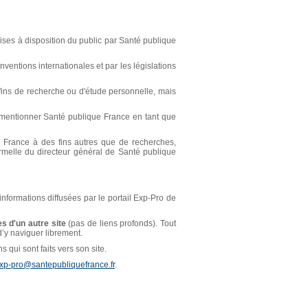
ses à disposition du public par Santé publique
ventions internationales et par les législations
s fins de recherche ou d'étude personnelle, mais
t mentionner Santé publique France en tant que
ue France à des fins autres que de recherches,
ormelle du directeur général de Santé publique
 informations diffusées par le portail Exp-Pro de
s d'un autre site
(pas de liens profonds). Tout
 d’y naviguer librement.
 qui sont faits vers son site.
xp-pro@santepubliquefrance.fr
.