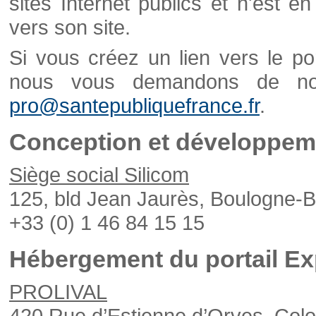
sites Internet publics et n'est e
vers son site.
Si vous créez un lien vers le po
nous vous demandons de nou
pro@santepubliquefrance.fr
.
Conception et développeme
Siège social Silicom
125, bld Jean Jaurès, Boulogne-B
+33 (0) 1 46 84 15 15
Hébergement du portail Ex
PROLIVAL
420 Rue d’Estienne d’Orves, Col