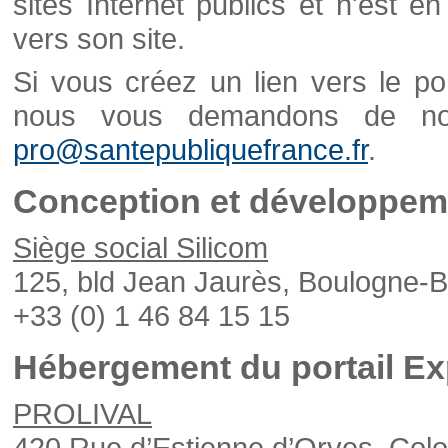
sites Internet publics et n'est e
vers son site.
Si vous créez un lien vers le po
nous vous demandons de nou
pro@santepubliquefrance.fr
.
Conception et développeme
Siège social Silicom
125, bld Jean Jaurès, Boulogne-B
+33 (0) 1 46 84 15 15
Hébergement du portail Ex
PROLIVAL
420 Rue d’Estienne d’Orves, Col