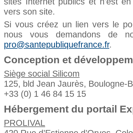
sites Internet publics et n'est e
vers son site.
Si vous créez un lien vers le po
nous vous demandons de nou
pro@santepubliquefrance.fr
.
Conception et développeme
Siège social Silicom
125, bld Jean Jaurès, Boulogne-B
+33 (0) 1 46 84 15 15
Hébergement du portail Ex
PROLIVAL
420 Rue d’Estienne d’Orves, Col