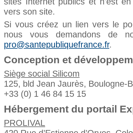
sites Internet publics et n'est e
vers son site.
Si vous créez un lien vers le po
nous vous demandons de nou
pro@santepubliquefrance.fr
.
Conception et développeme
Siège social Silicom
125, bld Jean Jaurès, Boulogne-B
+33 (0) 1 46 84 15 15
Hébergement du portail Ex
PROLIVAL
420 Rue d’Estienne d’Orves, Col