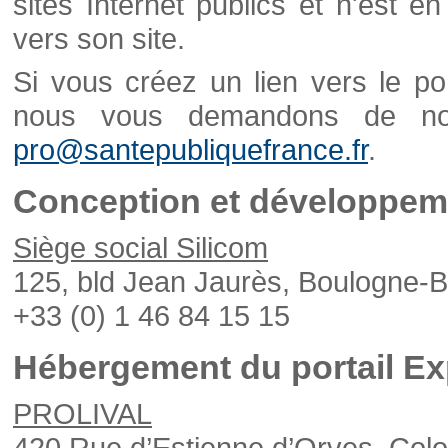
sites Internet publics et n'est e
vers son site.
Si vous créez un lien vers le po
nous vous demandons de nou
pro@santepubliquefrance.fr
.
Conception et développeme
Siège social Silicom
125, bld Jean Jaurès, Boulogne-B
+33 (0) 1 46 84 15 15
Hébergement du portail Ex
PROLIVAL
420 Rue d’Estienne d’Orves, Col