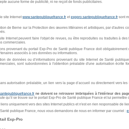
pte aucune forme de publicité, ni ne reçoit de fonds publicitaires.
e site Internet
www.santepubliquefrance.fr
et
exppro.santepubliquefrance.fr
sont mi
n de Berne sur la Protection des œuvres littéraires et artistiques, par d'autres con
vés.
ite Internet peuvent faire l'objet de revues, ou être reproduites ou traduites à de
ins commerciales.
ions provenant du portail Exp-Pro de Santé publique France doit obligatoiremen
artenaires associés à ces données ou informations.
isation de données ou d’informations provenant du site Internet de Santé publiq
erciales, sont subordonnées à l'obtention préalable d'une autorisation écrite f
, sans autorisation préalable, un lien vers la page d’accueil ou directement vers les
santepubliquefrance.fr
ne doivent se retrouver imbriquées à l'intérieur des page
naute qu’il se trouve sur le portail Exp-Pro de Santé publique France et lui permettre
liens uniquement vers des sites Internet publics et n'est en rien responsable de liens
de Santé publique France, nous vous demandons de nous en informer par courriel :
e
ail Exp-Pro