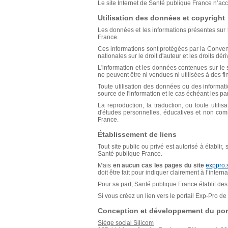
Le site Internet de Santé publique France n’acce
Utilisation des données et copyright
Les données et les informations présentes sur l
France.
Ces informations sont protégées par la Conventio
nationales sur le droit d'auteur et les droits déri
L'information et les données contenues sur le s
ne peuvent être ni vendues ni utilisées à des f
Toute utilisation des données ou des informat
source de l'information et le cas échéant les p
La reproduction, la traduction, ou toute util
d'études personnelles, éducatives et non comm
France.
Établissement de liens
Tout site public ou privé est autorisé à établir
Santé publique France.
Mais
en aucun cas les pages du site
exppro.
doit être fait pour indiquer clairement à l’inter
Pour sa part, Santé publique France établit des 
Si vous créez un lien vers le portail Exp-Pro 
Conception et développement du port
Siège social Silicom