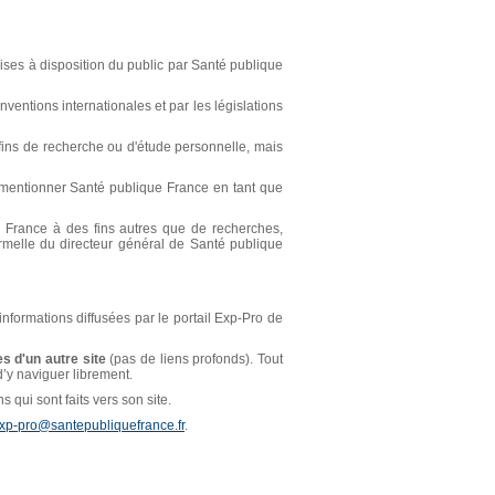
ses à disposition du public par Santé publique
ventions internationales et par les législations
s fins de recherche ou d'étude personnelle, mais
t mentionner Santé publique France en tant que
ue France à des fins autres que de recherches,
ormelle du directeur général de Santé publique
 informations diffusées par le portail Exp-Pro de
s d'un autre site
(pas de liens profonds). Tout
 d’y naviguer librement.
 qui sont faits vers son site.
xp-pro@santepubliquefrance.fr
.