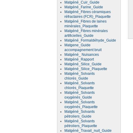
Matgéné_Cuir_Guide
Matgéné_Farine_Guide
Matgéné_Fibres céramiques
réfractaires (FCR)_Plaquette
Matgéné_Fibres de laines
minérales_Plaquette
Matgéné_Fibres minérales
artificielles_Guide
Matgéné_Formaldéhyde_Guide
Matgene_Guide
accompagnement bruit
Matgéné_ Nuisances
Matgéné_Rapport
Matgéné_Silice_Guide
Matgéné_Silice_Plaquette
Matgéné_Solvants
chlorés_Guide
Matgéné_Solvants
chlorés_Plaquette
Matgéné_Solvants
oxygénés_Guide
Matgéné_Solvants
oxygénés_Plaquette
Matgéné_Solvants
pétroliers_Guide
Matgéné_Solvants
pétroliers_Plaquette
Matgéné_Travail_nuit_Guide