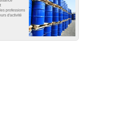
uisance
t
es professions
eurs d'activité