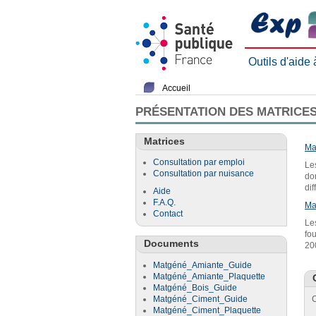
Outils d'aide
Accueil
PRÉSENTATION DES MATRICES
Matrices
Ma
Consultation par emploi
Le
Consultation par nuisance
do
di
Aide
F.A.Q.
Ma
Contact
Le
fo
Documents
20
Matgéné_Amiante_Guide
Matgéné_Amiante_Plaquette
Matgéné_Bois_Guide
Matgéné_Ciment_Guide
C
Matgéné_Ciment_Plaquette