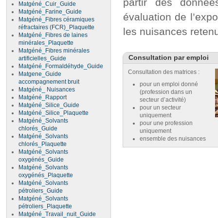
partir des donnée
Matgéné_Cuir_Guide
Matgéné_Farine_Guide
évaluation de l’expo
Matgéné_Fibres céramiques
réfractaires (FCR)_Plaquette
les nuisances reten
Matgéné_Fibres de laines
minérales_Plaquette
Matgéné_Fibres minérales
Consultation par emploi
artificielles_Guide
Matgéné_Formaldéhyde_Guide
Consultation des matrices :
Matgene_Guide
accompagnement bruit
pour un emploi donné
Matgéné_ Nuisances
(profession dans un
Matgéné_Rapport
secteur d’activité)
Matgéné_Silice_Guide
pour un secteur
Matgéné_Silice_Plaquette
uniquement
Matgéné_Solvants
pour une profession
chlorés_Guide
uniquement
Matgéné_Solvants
ensemble des nuisances
chlorés_Plaquette
Matgéné_Solvants
oxygénés_Guide
Matgéné_Solvants
oxygénés_Plaquette
Matgéné_Solvants
pétroliers_Guide
Matgéné_Solvants
pétroliers_Plaquette
Matgéné_Travail_nuit_Guide