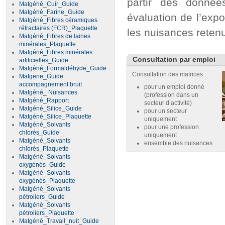
partir des donnée
Matgéné_Cuir_Guide
Matgéné_Farine_Guide
évaluation de l’expo
Matgéné_Fibres céramiques
réfractaires (FCR)_Plaquette
les nuisances reten
Matgéné_Fibres de laines
minérales_Plaquette
Matgéné_Fibres minérales
Consultation par emploi
artificielles_Guide
Matgéné_Formaldéhyde_Guide
Consultation des matrices :
Matgene_Guide
accompagnement bruit
pour un emploi donné
Matgéné_ Nuisances
(profession dans un
Matgéné_Rapport
secteur d’activité)
Matgéné_Silice_Guide
pour un secteur
Matgéné_Silice_Plaquette
uniquement
Matgéné_Solvants
pour une profession
chlorés_Guide
uniquement
Matgéné_Solvants
ensemble des nuisances
chlorés_Plaquette
Matgéné_Solvants
oxygénés_Guide
Matgéné_Solvants
oxygénés_Plaquette
Matgéné_Solvants
pétroliers_Guide
Matgéné_Solvants
pétroliers_Plaquette
Matgéné_Travail_nuit_Guide