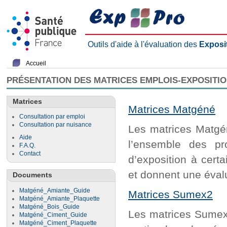
Outils d'aide à l'évaluation des
Exposi
Accueil
PRÉSENTATION DES MATRICES EMPLOIS-EXPOSITI
Matrices
Matrices Matgéné
Consultation par emploi
Consultation par nuisance
Les matrices Matgén
Aide
l’ensemble des pr
F.A.Q.
Contact
d’exposition à cert
et donnent une évalu
Documents
Matgéné_Amiante_Guide
Matrices Sumex2
Matgéné_Amiante_Plaquette
Matgéné_Bois_Guide
Les matrices Sumex2
Matgéné_Ciment_Guide
Matgéné_Ciment_Plaquette