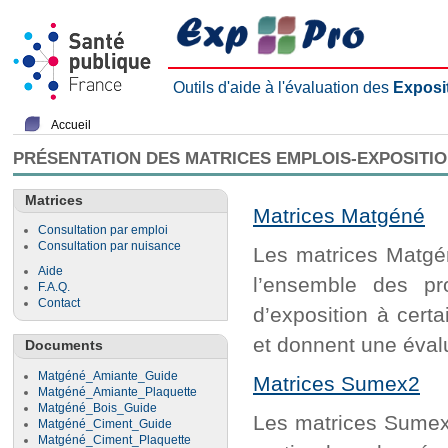
Outils d'aide à l'évaluation des
Exposi
Accueil
PRÉSENTATION DES MATRICES EMPLOIS-EXPOSITI
Matrices
Matrices Matgéné
Consultation par emploi
Consultation par nuisance
Les matrices Matgén
Aide
l’ensemble des pr
F.A.Q.
Contact
d’exposition à cert
et donnent une évalu
Documents
Matgéné_Amiante_Guide
Matrices Sumex2
Matgéné_Amiante_Plaquette
Matgéné_Bois_Guide
Les matrices Sumex2
Matgéné_Ciment_Guide
Matgéné_Ciment_Plaquette