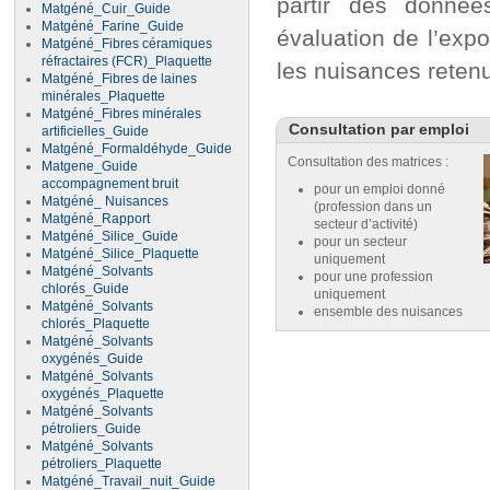
partir des donnée
Matgéné_Cuir_Guide
Matgéné_Farine_Guide
évaluation de l’expo
Matgéné_Fibres céramiques
réfractaires (FCR)_Plaquette
les nuisances reten
Matgéné_Fibres de laines
minérales_Plaquette
Matgéné_Fibres minérales
Consultation par emploi
artificielles_Guide
Matgéné_Formaldéhyde_Guide
Consultation des matrices :
Matgene_Guide
accompagnement bruit
pour un emploi donné
Matgéné_ Nuisances
(profession dans un
Matgéné_Rapport
secteur d’activité)
Matgéné_Silice_Guide
pour un secteur
Matgéné_Silice_Plaquette
uniquement
Matgéné_Solvants
pour une profession
chlorés_Guide
uniquement
Matgéné_Solvants
ensemble des nuisances
chlorés_Plaquette
Matgéné_Solvants
oxygénés_Guide
Matgéné_Solvants
oxygénés_Plaquette
Matgéné_Solvants
pétroliers_Guide
Matgéné_Solvants
pétroliers_Plaquette
Matgéné_Travail_nuit_Guide