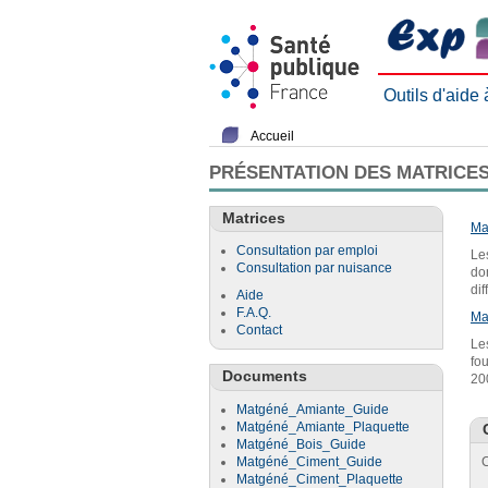
Outils d'aide
Accueil
PRÉSENTATION DES MATRICES
Matrices
Ma
Consultation par emploi
Le
Consultation par nuisance
do
di
Aide
F.A.Q.
Ma
Contact
Le
fo
Documents
20
Matgéné_Amiante_Guide
Matgéné_Amiante_Plaquette
Matgéné_Bois_Guide
Matgéné_Ciment_Guide
C
Matgéné_Ciment_Plaquette