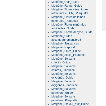
Matgéné_Cuir_Guide
Matgéné_Farine_Guide
Matgéné_Fibres céramiques
réfractaires (FCR)_Plaquette
Matgéné_Fibres de laines
minérales_Plaquette
Matgéné_Fibres minérales
artificielles_Guide
Matgéné_Formaldéhyde_Guide
Matgene_Guide
accompagnement bruit
Matgéné_ Nuisances
Matgéné_Rapport
Matgéné_Silice_Guide
Matgéné_Silice_Plaquette
Matgéné_Solvants
chlorés_Guide
Matgéné_Solvants
chlorés_Plaquette
Matgéné_Solvants
oxygénés_Guide
Matgéné_Solvants
oxygénés_Plaquette
Matgéné_Solvants
pétroliers_Guide
Matgéné_Solvants
pétroliers_Plaquette
Matgéné_Travail_nuit_Guide