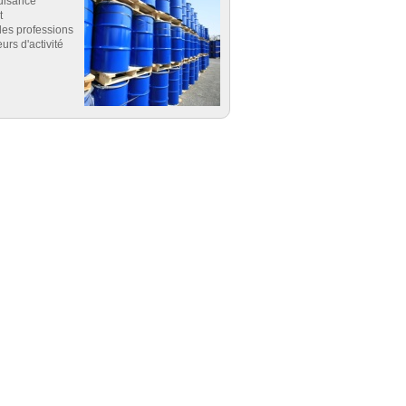
uisance
t
es professions
eurs d'activité