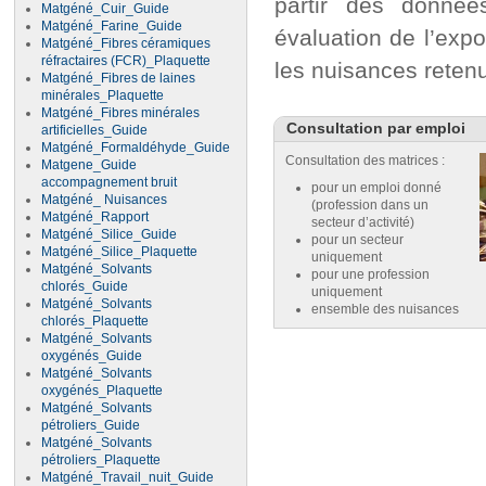
partir des donnée
Matgéné_Cuir_Guide
Matgéné_Farine_Guide
évaluation de l’expo
Matgéné_Fibres céramiques
réfractaires (FCR)_Plaquette
les nuisances reten
Matgéné_Fibres de laines
minérales_Plaquette
Matgéné_Fibres minérales
Consultation par emploi
artificielles_Guide
Matgéné_Formaldéhyde_Guide
Consultation des matrices :
Matgene_Guide
accompagnement bruit
pour un emploi donné
Matgéné_ Nuisances
(profession dans un
Matgéné_Rapport
secteur d’activité)
Matgéné_Silice_Guide
pour un secteur
Matgéné_Silice_Plaquette
uniquement
Matgéné_Solvants
pour une profession
chlorés_Guide
uniquement
Matgéné_Solvants
ensemble des nuisances
chlorés_Plaquette
Matgéné_Solvants
oxygénés_Guide
Matgéné_Solvants
oxygénés_Plaquette
Matgéné_Solvants
pétroliers_Guide
Matgéné_Solvants
pétroliers_Plaquette
Matgéné_Travail_nuit_Guide