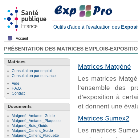
Outils d'aide à l'évaluation des
Exposi
Accueil
PRÉSENTATION DES MATRICES EMPLOIS-EXPOSITI
Matrices
Matrices Matgéné
Consultation par emploi
Consultation par nuisance
Les matrices Matgén
Aide
l’ensemble des pr
F.A.Q.
Contact
d’exposition à cert
et donnent une évalu
Documents
Matgéné_Amiante_Guide
Matrices Sumex2
Matgéné_Amiante_Plaquette
Matgéné_Bois_Guide
Les matrices Sumex2
Matgéné_Ciment_Guide
Matgéné_Ciment_Plaquette