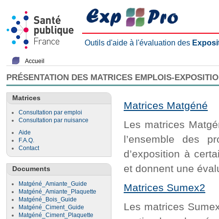
Outils d'aide à l'évaluation des
Exposi
Accueil
PRÉSENTATION DES MATRICES EMPLOIS-EXPOSITI
Matrices
Matrices Matgéné
Consultation par emploi
Consultation par nuisance
Les matrices Matgén
Aide
l’ensemble des pr
F.A.Q.
Contact
d’exposition à cert
et donnent une évalu
Documents
Matgéné_Amiante_Guide
Matrices Sumex2
Matgéné_Amiante_Plaquette
Matgéné_Bois_Guide
Les matrices Sumex2
Matgéné_Ciment_Guide
Matgéné_Ciment_Plaquette