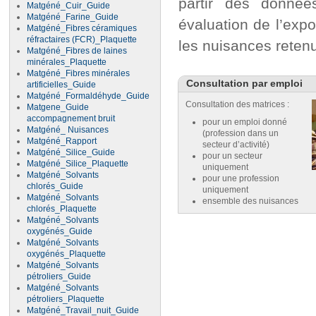
partir des donnée
Matgéné_Cuir_Guide
Matgéné_Farine_Guide
évaluation de l’expo
Matgéné_Fibres céramiques
réfractaires (FCR)_Plaquette
les nuisances reten
Matgéné_Fibres de laines
minérales_Plaquette
Matgéné_Fibres minérales
Consultation par emploi
artificielles_Guide
Matgéné_Formaldéhyde_Guide
Consultation des matrices :
Matgene_Guide
accompagnement bruit
pour un emploi donné
Matgéné_ Nuisances
(profession dans un
Matgéné_Rapport
secteur d’activité)
Matgéné_Silice_Guide
pour un secteur
Matgéné_Silice_Plaquette
uniquement
Matgéné_Solvants
pour une profession
chlorés_Guide
uniquement
Matgéné_Solvants
ensemble des nuisances
chlorés_Plaquette
Matgéné_Solvants
oxygénés_Guide
Matgéné_Solvants
oxygénés_Plaquette
Matgéné_Solvants
pétroliers_Guide
Matgéné_Solvants
pétroliers_Plaquette
Matgéné_Travail_nuit_Guide