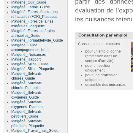
partir des donnée
Matgéné_Cuir_Guide
Matgéné_Farine_Guide
évaluation de l’expo
Matgéné_Fibres céramiques
réfractaires (FCR)_Plaquette
les nuisances reten
Matgéné_Fibres de laines
minérales_Plaquette
Matgéné_Fibres minérales
Consultation par emploi
artificielles_Guide
Matgéné_Formaldéhyde_Guide
Consultation des matrices :
Matgene_Guide
accompagnement bruit
pour un emploi donné
Matgéné_ Nuisances
(profession dans un
Matgéné_Rapport
secteur d’activité)
Matgéné_Silice_Guide
pour un secteur
Matgéné_Silice_Plaquette
uniquement
Matgéné_Solvants
pour une profession
chlorés_Guide
uniquement
Matgéné_Solvants
ensemble des nuisances
chlorés_Plaquette
Matgéné_Solvants
oxygénés_Guide
Matgéné_Solvants
oxygénés_Plaquette
Matgéné_Solvants
pétroliers_Guide
Matgéné_Solvants
pétroliers_Plaquette
Matgéné_Travail_nuit_Guide