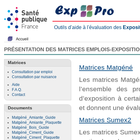
Outils d'aide à l'évaluation des
Exposi
Accueil
PRÉSENTATION DES MATRICES EMPLOIS-EXPOSITI
Matrices
Matrices Matgéné
Consultation par emploi
Consultation par nuisance
Les matrices Matgén
Aide
l’ensemble des pr
F.A.Q.
Contact
d’exposition à cert
et donnent une évalu
Documents
Matgéné_Amiante_Guide
Matrices Sumex2
Matgéné_Amiante_Plaquette
Matgéné_Bois_Guide
Les matrices Sumex2
Matgéné_Ciment_Guide
Matgéné_Ciment_Plaquette