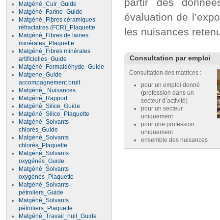
partir des donnée
Matgéné_Cuir_Guide
Matgéné_Farine_Guide
évaluation de l’expo
Matgéné_Fibres céramiques
réfractaires (FCR)_Plaquette
les nuisances reten
Matgéné_Fibres de laines
minérales_Plaquette
Matgéné_Fibres minérales
Consultation par emploi
artificielles_Guide
Matgéné_Formaldéhyde_Guide
Consultation des matrices :
Matgene_Guide
accompagnement bruit
pour un emploi donné
Matgéné_ Nuisances
(profession dans un
Matgéné_Rapport
secteur d’activité)
Matgéné_Silice_Guide
pour un secteur
Matgéné_Silice_Plaquette
uniquement
Matgéné_Solvants
pour une profession
chlorés_Guide
uniquement
Matgéné_Solvants
ensemble des nuisances
chlorés_Plaquette
Matgéné_Solvants
oxygénés_Guide
Matgéné_Solvants
oxygénés_Plaquette
Matgéné_Solvants
pétroliers_Guide
Matgéné_Solvants
pétroliers_Plaquette
Matgéné_Travail_nuit_Guide