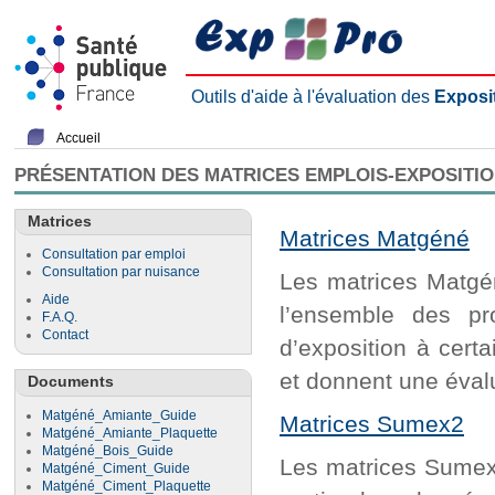
Outils d'aide à l'évaluation des
Exposi
Accueil
PRÉSENTATION DES MATRICES EMPLOIS-EXPOSITI
Matrices
Matrices Matgéné
Consultation par emploi
Consultation par nuisance
Les matrices Matgén
Aide
l’ensemble des pr
F.A.Q.
Contact
d’exposition à cert
et donnent une évalu
Documents
Matgéné_Amiante_Guide
Matrices Sumex2
Matgéné_Amiante_Plaquette
Matgéné_Bois_Guide
Les matrices Sumex2
Matgéné_Ciment_Guide
Matgéné_Ciment_Plaquette