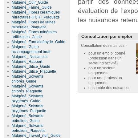
partir des donnée
Matgéné_Cuir_Guide
Matgéné_Farine_Guide
évaluation de l’expo
Matgéné_Fibres céramiques
réfractaires (FCR)_Plaquette
les nuisances reten
Matgéné_Fibres de laines
minérales_Plaquette
Matgéné_Fibres minérales
Consultation par emploi
artificielles_Guide
Matgéné_Formaldéhyde_Guide
Consultation des matrices :
Matgene_Guide
accompagnement bruit
pour un emploi donné
Matgéné_ Nuisances
(profession dans un
Matgéné_Rapport
secteur d’activité)
Matgéné_Silice_Guide
pour un secteur
Matgéné_Silice_Plaquette
uniquement
Matgéné_Solvants
pour une profession
chlorés_Guide
uniquement
Matgéné_Solvants
ensemble des nuisances
chlorés_Plaquette
Matgéné_Solvants
oxygénés_Guide
Matgéné_Solvants
oxygénés_Plaquette
Matgéné_Solvants
pétroliers_Guide
Matgéné_Solvants
pétroliers_Plaquette
Matgéné_Travail_nuit_Guide