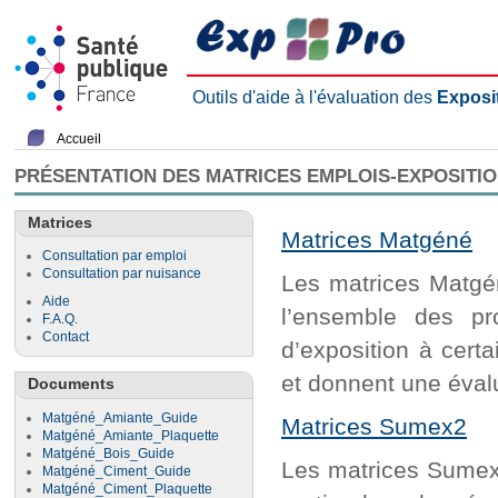
Outils d'aide à l'évaluation des
Exposi
Accueil
PRÉSENTATION DES MATRICES EMPLOIS-EXPOSITI
Matrices
Matrices Matgéné
Consultation par emploi
Consultation par nuisance
Les matrices Matgén
Aide
l’ensemble des pr
F.A.Q.
Contact
d’exposition à cert
et donnent une évalu
Documents
Matgéné_Amiante_Guide
Matrices Sumex2
Matgéné_Amiante_Plaquette
Matgéné_Bois_Guide
Les matrices Sumex2
Matgéné_Ciment_Guide
Matgéné_Ciment_Plaquette