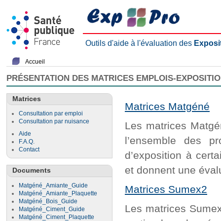
Outils d'aide à l'évaluation des
Exposi
Accueil
PRÉSENTATION DES MATRICES EMPLOIS-EXPOSITI
Matrices
Matrices Matgéné
Consultation par emploi
Consultation par nuisance
Les matrices Matgén
Aide
l’ensemble des pr
F.A.Q.
Contact
d’exposition à cert
et donnent une évalu
Documents
Matgéné_Amiante_Guide
Matrices Sumex2
Matgéné_Amiante_Plaquette
Matgéné_Bois_Guide
Les matrices Sumex2
Matgéné_Ciment_Guide
Matgéné_Ciment_Plaquette