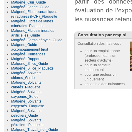
partir des donnée
Matgéné_Cuir_Guide
Matgéné_Farine_Guide
évaluation de l’expo
Matgéné_Fibres céramiques
réfractaires (FCR)_Plaquette
les nuisances reten
Matgéné_Fibres de laines
minérales_Plaquette
Matgéné_Fibres minérales
Consultation par emploi
artificielles_Guide
Matgéné_Formaldéhyde_Guide
Consultation des matrices :
Matgene_Guide
accompagnement bruit
pour un emploi donné
Matgéné_ Nuisances
(profession dans un
Matgéné_Rapport
secteur d’activité)
Matgéné_Silice_Guide
pour un secteur
Matgéné_Silice_Plaquette
uniquement
Matgéné_Solvants
pour une profession
chlorés_Guide
uniquement
Matgéné_Solvants
ensemble des nuisances
chlorés_Plaquette
Matgéné_Solvants
oxygénés_Guide
Matgéné_Solvants
oxygénés_Plaquette
Matgéné_Solvants
pétroliers_Guide
Matgéné_Solvants
pétroliers_Plaquette
Matgéné_Travail_nuit_Guide