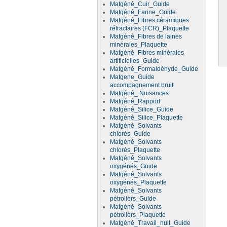
Matgéné_Cuir_Guide
Matgéné_Farine_Guide
Matgéné_Fibres céramiques
réfractaires (FCR)_Plaquette
Matgéné_Fibres de laines
minérales_Plaquette
Matgéné_Fibres minérales
artificielles_Guide
Matgéné_Formaldéhyde_Guide
Matgene_Guide
accompagnement bruit
Matgéné_ Nuisances
Matgéné_Rapport
Matgéné_Silice_Guide
Matgéné_Silice_Plaquette
Matgéné_Solvants
chlorés_Guide
Matgéné_Solvants
chlorés_Plaquette
Matgéné_Solvants
oxygénés_Guide
Matgéné_Solvants
oxygénés_Plaquette
Matgéné_Solvants
pétroliers_Guide
Matgéné_Solvants
pétroliers_Plaquette
Matgéné_Travail_nuit_Guide