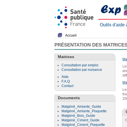
Outils d'aide
Accueil
PRÉSENTATION DES MATRICES
Matrices
Ma
Consultation par emploi
Le
Consultation par nuisance
do
di
Aide
F.A.Q.
Ma
Contact
Le
fo
Documents
20
Matgéné_Amiante_Guide
Matgéné_Amiante_Plaquette
Matgéné_Bois_Guide
Matgéné_Ciment_Guide
C
Matgéné_Ciment_Plaquette