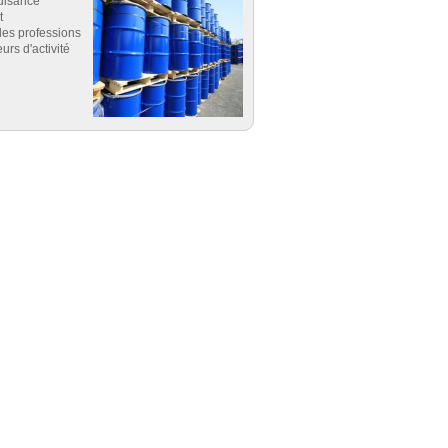
uisance
t
es professions
eurs d'activité