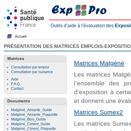
Outils d'aide à l'évaluation des
Exposi
Accueil
PRÉSENTATION DES MATRICES EMPLOIS-EXPOSITI
Matrices
Matrices Matgéné
Consultation par emploi
Consultation par nuisance
Les matrices Matgén
Aide
l’ensemble des pr
F.A.Q.
Contact
d’exposition à cert
et donnent une évalu
Documents
Matgéné_Amiante_Guide
Matrices Sumex2
Matgéné_Amiante_Plaquette
Matgéné_Bois_Guide
Les matrices Sumex2
Matgéné_Ciment_Guide
Matgéné_Ciment_Plaquette