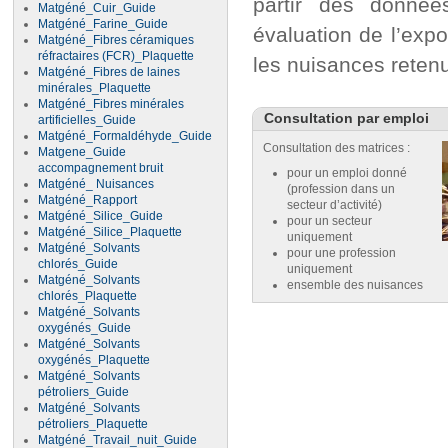
partir des donnée
Matgéné_Cuir_Guide
Matgéné_Farine_Guide
évaluation de l’expo
Matgéné_Fibres céramiques
réfractaires (FCR)_Plaquette
les nuisances reten
Matgéné_Fibres de laines
minérales_Plaquette
Matgéné_Fibres minérales
Consultation par emploi
artificielles_Guide
Matgéné_Formaldéhyde_Guide
Consultation des matrices :
Matgene_Guide
accompagnement bruit
pour un emploi donné
Matgéné_ Nuisances
(profession dans un
Matgéné_Rapport
secteur d’activité)
Matgéné_Silice_Guide
pour un secteur
Matgéné_Silice_Plaquette
uniquement
Matgéné_Solvants
pour une profession
chlorés_Guide
uniquement
Matgéné_Solvants
ensemble des nuisances
chlorés_Plaquette
Matgéné_Solvants
oxygénés_Guide
Matgéné_Solvants
oxygénés_Plaquette
Matgéné_Solvants
pétroliers_Guide
Matgéné_Solvants
pétroliers_Plaquette
Matgéné_Travail_nuit_Guide