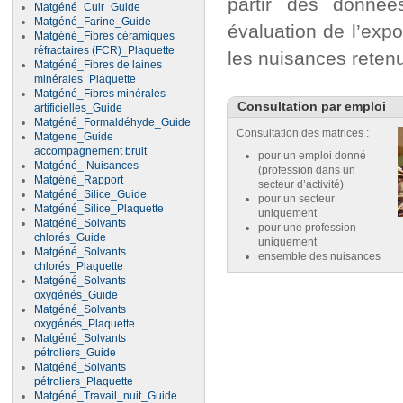
partir des donnée
Matgéné_Cuir_Guide
Matgéné_Farine_Guide
évaluation de l’expo
Matgéné_Fibres céramiques
réfractaires (FCR)_Plaquette
les nuisances reten
Matgéné_Fibres de laines
minérales_Plaquette
Matgéné_Fibres minérales
Consultation par emploi
artificielles_Guide
Matgéné_Formaldéhyde_Guide
Consultation des matrices :
Matgene_Guide
accompagnement bruit
pour un emploi donné
Matgéné_ Nuisances
(profession dans un
Matgéné_Rapport
secteur d’activité)
Matgéné_Silice_Guide
pour un secteur
Matgéné_Silice_Plaquette
uniquement
Matgéné_Solvants
pour une profession
chlorés_Guide
uniquement
Matgéné_Solvants
ensemble des nuisances
chlorés_Plaquette
Matgéné_Solvants
oxygénés_Guide
Matgéné_Solvants
oxygénés_Plaquette
Matgéné_Solvants
pétroliers_Guide
Matgéné_Solvants
pétroliers_Plaquette
Matgéné_Travail_nuit_Guide