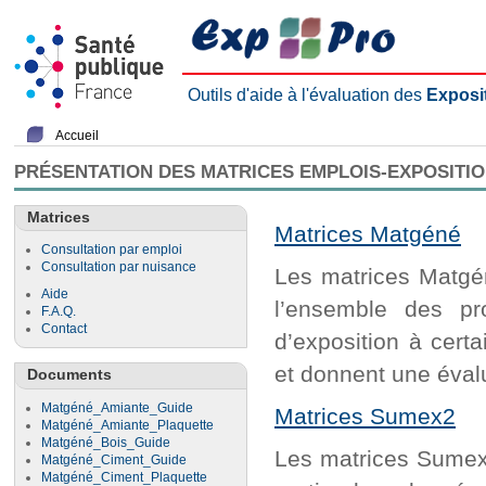
Outils d'aide à l'évaluation des
Exposi
Accueil
PRÉSENTATION DES MATRICES EMPLOIS-EXPOSITI
Matrices
Matrices Matgéné
Consultation par emploi
Consultation par nuisance
Les matrices Matgén
Aide
l’ensemble des pr
F.A.Q.
Contact
d’exposition à cert
et donnent une évalu
Documents
Matgéné_Amiante_Guide
Matrices Sumex2
Matgéné_Amiante_Plaquette
Matgéné_Bois_Guide
Les matrices Sumex2
Matgéné_Ciment_Guide
Matgéné_Ciment_Plaquette