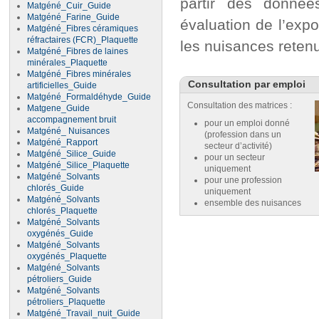
partir des donnée
Matgéné_Cuir_Guide
Matgéné_Farine_Guide
évaluation de l’expo
Matgéné_Fibres céramiques
réfractaires (FCR)_Plaquette
les nuisances reten
Matgéné_Fibres de laines
minérales_Plaquette
Matgéné_Fibres minérales
Consultation par emploi
artificielles_Guide
Matgéné_Formaldéhyde_Guide
Consultation des matrices :
Matgene_Guide
accompagnement bruit
pour un emploi donné
Matgéné_ Nuisances
(profession dans un
Matgéné_Rapport
secteur d’activité)
Matgéné_Silice_Guide
pour un secteur
Matgéné_Silice_Plaquette
uniquement
Matgéné_Solvants
pour une profession
chlorés_Guide
uniquement
Matgéné_Solvants
ensemble des nuisances
chlorés_Plaquette
Matgéné_Solvants
oxygénés_Guide
Matgéné_Solvants
oxygénés_Plaquette
Matgéné_Solvants
pétroliers_Guide
Matgéné_Solvants
pétroliers_Plaquette
Matgéné_Travail_nuit_Guide