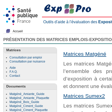
Outils d'aide à l'évaluation des
Exposi
Accueil
PRÉSENTATION DES MATRICES EMPLOIS-EXPOSITI
Matrices
Matrices Matgéné
Consultation par emploi
Consultation par nuisance
Les matrices Matgén
Aide
l’ensemble des pr
F.A.Q.
Contact
d’exposition à cert
et donnent une évalu
Documents
Matgéné_Amiante_Guide
Matrices Sumex2
Matgéné_Amiante_Plaquette
Matgéné_Bois_Guide
Les matrices Sumex2
Matgéné_Ciment_Guide
Matgéné_Ciment_Plaquette