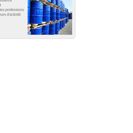
uisance
t
es professions
eurs d'activité