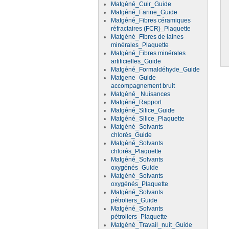
Matgéné_Cuir_Guide
Matgéné_Farine_Guide
Matgéné_Fibres céramiques
réfractaires (FCR)_Plaquette
Matgéné_Fibres de laines
minérales_Plaquette
Matgéné_Fibres minérales
artificielles_Guide
Matgéné_Formaldéhyde_Guide
Matgene_Guide
accompagnement bruit
Matgéné_ Nuisances
Matgéné_Rapport
Matgéné_Silice_Guide
Matgéné_Silice_Plaquette
Matgéné_Solvants
chlorés_Guide
Matgéné_Solvants
chlorés_Plaquette
Matgéné_Solvants
oxygénés_Guide
Matgéné_Solvants
oxygénés_Plaquette
Matgéné_Solvants
pétroliers_Guide
Matgéné_Solvants
pétroliers_Plaquette
Matgéné_Travail_nuit_Guide