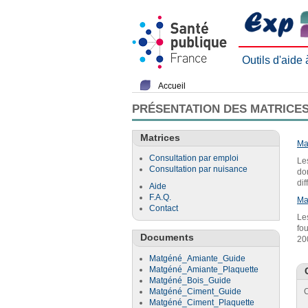
Outils d'aide
Accueil
PRÉSENTATION DES MATRICES
Matrices
Ma
Consultation par emploi
Le
Consultation par nuisance
do
di
Aide
F.A.Q.
Ma
Contact
Le
fo
Documents
20
Matgéné_Amiante_Guide
Matgéné_Amiante_Plaquette
Matgéné_Bois_Guide
Matgéné_Ciment_Guide
C
Matgéné_Ciment_Plaquette