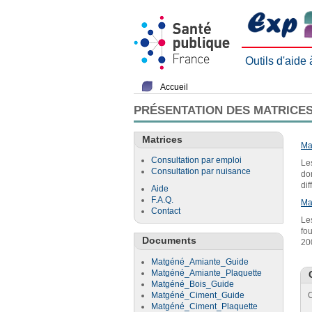
Outils d'aide
Accueil
PRÉSENTATION DES MATRICES
Matrices
Ma
Consultation par emploi
Le
Consultation par nuisance
do
di
Aide
F.A.Q.
Ma
Contact
Le
fo
Documents
20
Matgéné_Amiante_Guide
Matgéné_Amiante_Plaquette
Matgéné_Bois_Guide
Matgéné_Ciment_Guide
C
Matgéné_Ciment_Plaquette