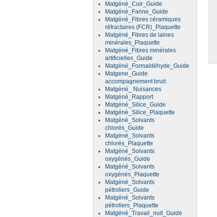
Matgéné_Cuir_Guide
Matgéné_Farine_Guide
Matgéné_Fibres céramiques
réfractaires (FCR)_Plaquette
Matgéné_Fibres de laines
minérales_Plaquette
Matgéné_Fibres minérales
artificielles_Guide
Matgéné_Formaldéhyde_Guide
Matgene_Guide
accompagnement bruit
Matgéné_ Nuisances
Matgéné_Rapport
Matgéné_Silice_Guide
Matgéné_Silice_Plaquette
Matgéné_Solvants
chlorés_Guide
Matgéné_Solvants
chlorés_Plaquette
Matgéné_Solvants
oxygénés_Guide
Matgéné_Solvants
oxygénés_Plaquette
Matgéné_Solvants
pétroliers_Guide
Matgéné_Solvants
pétroliers_Plaquette
Matgéné_Travail_nuit_Guide