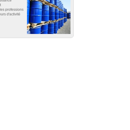
uisance
t
es professions
eurs d'activité