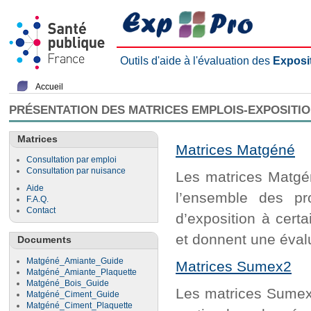
Outils d'aide à l'évaluation des
Exposi
Accueil
PRÉSENTATION DES MATRICES EMPLOIS-EXPOSITI
Matrices
Matrices Matgéné
Consultation par emploi
Consultation par nuisance
Les matrices Matgén
Aide
l’ensemble des pr
F.A.Q.
Contact
d’exposition à cert
et donnent une évalu
Documents
Matgéné_Amiante_Guide
Matrices Sumex2
Matgéné_Amiante_Plaquette
Matgéné_Bois_Guide
Les matrices Sumex2
Matgéné_Ciment_Guide
Matgéné_Ciment_Plaquette