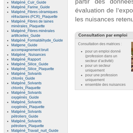
partir des donnée
Matgéné_Cuir_Guide
Matgéné_Farine_Guide
évaluation de l’expo
Matgéné_Fibres céramiques
réfractaires (FCR)_Plaquette
les nuisances reten
Matgéné_Fibres de laines
minérales_Plaquette
Matgéné_Fibres minérales
Consultation par emploi
artificielles_Guide
Matgéné_Formaldéhyde_Guide
Consultation des matrices :
Matgene_Guide
accompagnement bruit
pour un emploi donné
Matgéné_ Nuisances
(profession dans un
Matgéné_Rapport
secteur d’activité)
Matgéné_Silice_Guide
pour un secteur
Matgéné_Silice_Plaquette
uniquement
Matgéné_Solvants
pour une profession
chlorés_Guide
uniquement
Matgéné_Solvants
ensemble des nuisances
chlorés_Plaquette
Matgéné_Solvants
oxygénés_Guide
Matgéné_Solvants
oxygénés_Plaquette
Matgéné_Solvants
pétroliers_Guide
Matgéné_Solvants
pétroliers_Plaquette
Matgéné_Travail_nuit_Guide