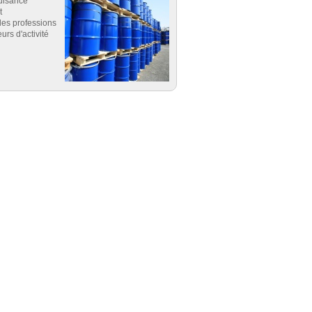
uisance
t
es professions
eurs d'activité