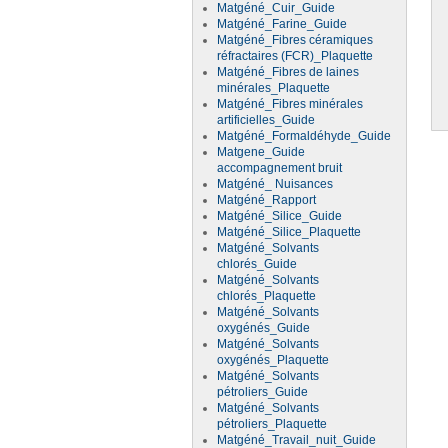
Matgéné_Cuir_Guide
Matgéné_Farine_Guide
Matgéné_Fibres céramiques
réfractaires (FCR)_Plaquette
Matgéné_Fibres de laines
minérales_Plaquette
Matgéné_Fibres minérales
artificielles_Guide
Matgéné_Formaldéhyde_Guide
Matgene_Guide
accompagnement bruit
Matgéné_ Nuisances
Matgéné_Rapport
Matgéné_Silice_Guide
Matgéné_Silice_Plaquette
Matgéné_Solvants
chlorés_Guide
Matgéné_Solvants
chlorés_Plaquette
Matgéné_Solvants
oxygénés_Guide
Matgéné_Solvants
oxygénés_Plaquette
Matgéné_Solvants
pétroliers_Guide
Matgéné_Solvants
pétroliers_Plaquette
Matgéné_Travail_nuit_Guide