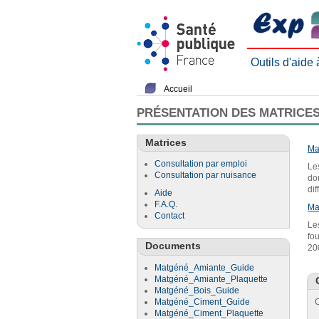
Outils d'aide
Accueil
PRÉSENTATION DES MATRICES
Matrices
Ma
Consultation par emploi
Le
Consultation par nuisance
do
di
Aide
F.A.Q.
Ma
Contact
Le
fo
Documents
20
Matgéné_Amiante_Guide
Matgéné_Amiante_Plaquette
Matgéné_Bois_Guide
Matgéné_Ciment_Guide
C
Matgéné_Ciment_Plaquette