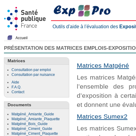
Outils d'aide à l'évaluation des
Exposi
Accueil
PRÉSENTATION DES MATRICES EMPLOIS-EXPOSITI
Matrices
Matrices Matgéné
Consultation par emploi
Consultation par nuisance
Les matrices Matgén
Aide
l’ensemble des pr
F.A.Q.
Contact
d’exposition à cert
et donnent une évalu
Documents
Matgéné_Amiante_Guide
Matrices Sumex2
Matgéné_Amiante_Plaquette
Matgéné_Bois_Guide
Les matrices Sumex2
Matgéné_Ciment_Guide
Matgéné_Ciment_Plaquette