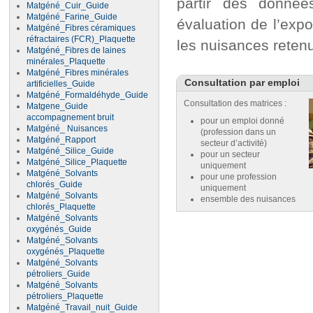
partir des donnée
Matgéné_Cuir_Guide
Matgéné_Farine_Guide
évaluation de l’expo
Matgéné_Fibres céramiques
réfractaires (FCR)_Plaquette
les nuisances reten
Matgéné_Fibres de laines
minérales_Plaquette
Matgéné_Fibres minérales
Consultation par emploi
artificielles_Guide
Matgéné_Formaldéhyde_Guide
Consultation des matrices :
Matgene_Guide
accompagnement bruit
pour un emploi donné
Matgéné_ Nuisances
(profession dans un
Matgéné_Rapport
secteur d’activité)
Matgéné_Silice_Guide
pour un secteur
Matgéné_Silice_Plaquette
uniquement
Matgéné_Solvants
pour une profession
chlorés_Guide
uniquement
Matgéné_Solvants
ensemble des nuisances
chlorés_Plaquette
Matgéné_Solvants
oxygénés_Guide
Matgéné_Solvants
oxygénés_Plaquette
Matgéné_Solvants
pétroliers_Guide
Matgéné_Solvants
pétroliers_Plaquette
Matgéné_Travail_nuit_Guide