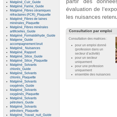
partir des donnée
Matgéné_Cuir_Guide
Matgéné_Farine_Guide
évaluation de l’expo
Matgéné_Fibres céramiques
réfractaires (FCR)_Plaquette
les nuisances reten
Matgéné_Fibres de laines
minérales_Plaquette
Matgéné_Fibres minérales
Consultation par emploi
artificielles_Guide
Matgéné_Formaldéhyde_Guide
Consultation des matrices :
Matgene_Guide
accompagnement bruit
pour un emploi donné
Matgéné_ Nuisances
(profession dans un
Matgéné_Rapport
secteur d’activité)
Matgéné_Silice_Guide
pour un secteur
Matgéné_Silice_Plaquette
uniquement
Matgéné_Solvants
pour une profession
chlorés_Guide
uniquement
Matgéné_Solvants
ensemble des nuisances
chlorés_Plaquette
Matgéné_Solvants
oxygénés_Guide
Matgéné_Solvants
oxygénés_Plaquette
Matgéné_Solvants
pétroliers_Guide
Matgéné_Solvants
pétroliers_Plaquette
Matgéné_Travail_nuit_Guide