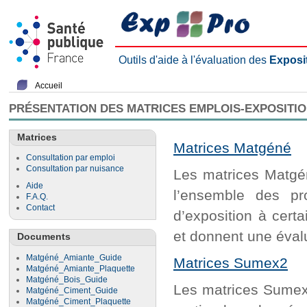
Outils d'aide à l'évaluation des
Exposi
Accueil
PRÉSENTATION DES MATRICES EMPLOIS-EXPOSITI
Matrices
Matrices Matgéné
Consultation par emploi
Consultation par nuisance
Les matrices Matgén
Aide
l’ensemble des pr
F.A.Q.
Contact
d’exposition à cert
et donnent une évalu
Documents
Matgéné_Amiante_Guide
Matrices Sumex2
Matgéné_Amiante_Plaquette
Matgéné_Bois_Guide
Les matrices Sumex2
Matgéné_Ciment_Guide
Matgéné_Ciment_Plaquette