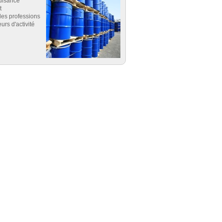
uisance
t
es professions
eurs d'activité