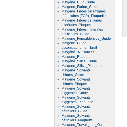
Matgéné_Cuir_Guide
Matgéné_Farine_Guide
Matgéné_Fibres céramiques
réfractaires (FCR)_Plaquette
Matgéné_Fibres de laines
minérales_Plaquette
Matgéné_Fibres minérales
artificielles_Guide
Matgéné_Formaldéhyde_Guide
Matgene_Guide
accompagnement bruit
Matgéné_ Nuisances
Matgéné_Rapport
Matgéné_Silice_Guide
Matgéné_Silice_Plaquette
Matgéné_Solvants
chlorés_Guide
Matgéné_Solvants
chlorés_Plaquette
Matgéné_Solvants
oxygénés_Guide
Matgéné_Solvants
oxygénés_Plaquette
Matgéné_Solvants
pétroliers_Guide
Matgéné_Solvants
pétroliers_Plaquette
Matgéné_Travail_nuit_Guide