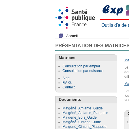
Outils d'aide
Accueil
PRÉSENTATION DES MATRICES
Matrices
Ma
Consultation par emploi
Le
Consultation par nuisance
do
di
Aide
F.A.Q.
Ma
Contact
Le
fo
Documents
20
Matgéné_Amiante_Guide
Matgéné_Amiante_Plaquette
Matgéné_Bois_Guide
Matgéné_Ciment_Guide
C
Matgéné_Ciment_Plaquette