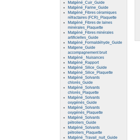
Matgéné_Cuir_Guide
Matgéné_Farine_Guide
Matgéné_Fibres céramiques
réfractaires (FCR)_Plaquette
Matgéné_Fibres de laines
minérales_Plaquette
Matgéné_Fibres minérales
artificielles_Guide
Matgéné_Formaldéhyde_Guide
Matgene_Guide
accompagnement bruit
Matgéné_ Nuisances
Matgéné_Rapport
Matgéné_Silice_Guide
Matgéné_Silice_Plaquette
Matgéné_Solvants
chlorés_Guide
Matgéné_Solvants
chlorés_Plaquette
Matgéné_Solvants
oxygénés_Guide
Matgéné_Solvants
oxygénés_Plaquette
Matgéné_Solvants
pétroliers_Guide
Matgéné_Solvants
pétroliers_Plaquette
Matgéné_Travail_nuit_Guide