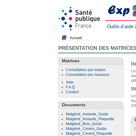
Outils d'aide
Accueil
PRÉSENTATION DES MATRICES
Matrices
Ma
Consultation par emploi
Le
Consultation par nuisance
do
di
Aide
F.A.Q.
Ma
Contact
Le
fo
Documents
20
Matgéné_Amiante_Guide
Matgéné_Amiante_Plaquette
Matgéné_Bois_Guide
Matgéné_Ciment_Guide
C
Matgéné_Ciment_Plaquette