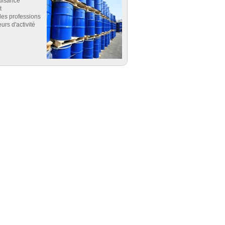
uisance
t
es professions
eurs d'activité